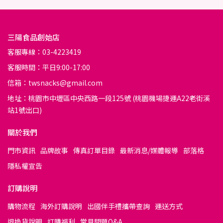
三陽食品創始店
客服專線：03-4223419
客服時間：平日9:00-17:00
信箱：twsnacks@gmail.com
地址：桃園市中壢區中央西路一段125號 (桃園機場捷運A22老街溪
站1號出口)
關於我們
門市資訊
品牌故事
傳真訂單目錄
最新消息/媒體報導
部落格
隱私權宣告
訂購說明
購物流程
海外訂購說明
出國伴手禮攜帶查詢
運送方式
退換貨說明
訂購福利
常見問題Q&A