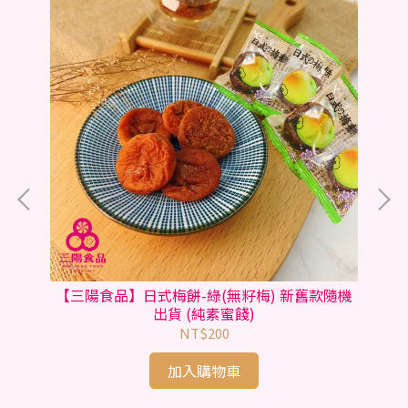
) (純素蜜餞)
【三陽食品】日式梅餅-綠(無籽梅) 新舊款隨機
出貨 (純素蜜餞)
NT$200
加入購物車