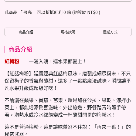
此商品 「 最高 」可以折抵紅利
0
點 (約等於
NT$0
)
商品介紹
規格說明
運送方式
商品介紹
紅梅粉
——一灑入魂，連水果都愛上！
【紅話梅粉】延續經典紅話梅風味，磨製成細緻粉末，不只
保留梅子的香氣與酸甜，還多了一點點魔法鹹味，瞬間讓平
凡水果升級成超級好吃！
不論灑在蘋果、番茄、芭樂，還是加在沙拉、果乾、涼拌小
菜上，都能增添驚喜滋味。外出旅遊、野餐踏青時隨手帶
著，泡熱水或冷水都能變成一杯酸甜開胃的梅粉水！
這不是普通梅粉，這是讓味蕾忍不住說：「再來一點！」的
秘密武器。