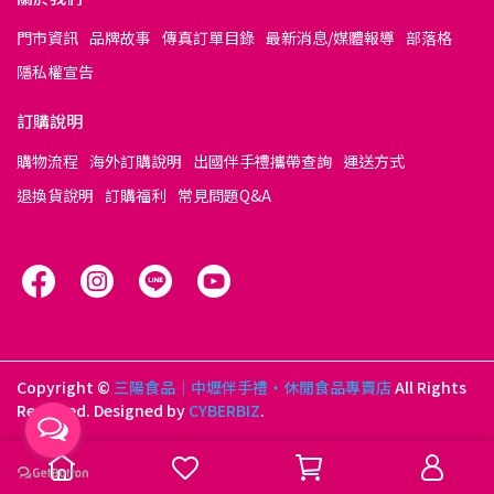
門市資訊
品牌故事
傳真訂單目錄
最新消息/媒體報導
部落格
隱私權宣告
訂購說明
購物流程
海外訂購說明
出國伴手禮攜帶查詢
運送方式
退換貨說明
訂購福利
常見問題Q&A
Copyright ©
三陽食品｜中壢伴手禮・休閒食品專賣店
All Rights
Reserved.
Designed by
CYBERBIZ
.