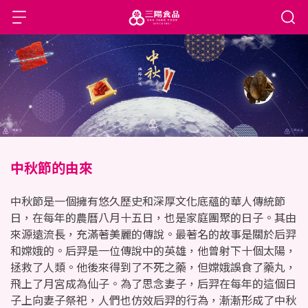
中秋節的由來
中秋節是一個擁有悠久歷史和深厚文化底蘊的華人傳統節
日，在每年的農曆八月十五日，也是家庭團聚的日子。其由
來源遠流長，充滿著美麗的傳說。最著名的故事是關於后羿
和嫦娥的。后羿是一位傳說中的英雄，他曾射下十個太陽，
拯救了人類。他後來得到了不死之藥，但嫦娥誤食了藥丸，
飛上了月宮成為仙子。為了思念妻子，后羿在每年的這個日
子上向妻子祭祀，人們也仿效后羿的行為，漸漸形成了中秋