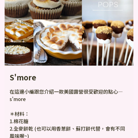
S'more
在這邊小編跟您介紹一款美國露營很受歡迎的點心— 
s'more
＊材料：
1.棉花糖
2.全麥餅乾 (也可以用香蔥餅、蘇打餅代替，會有不同
風味喔~)