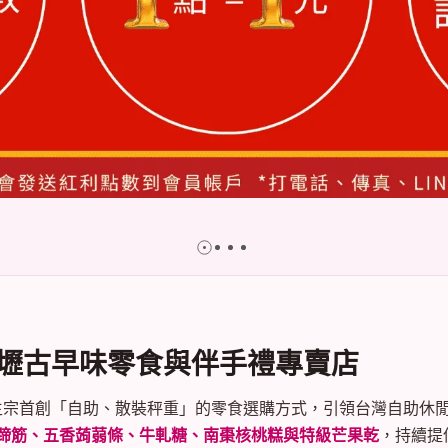
壢古早味零食與伴手禮專賣店
人謝生宗首創「自助、散裝秤重」的零食選購方式，引領台灣自助休
蹄筋、五香蒟蒻條、牛軋糖、南棗核桃糕與特級芒果乾
，持續提