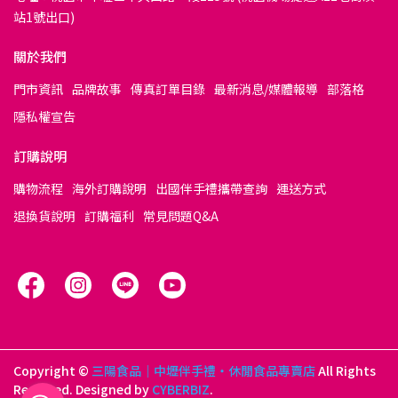
站1號出口)
關於我們
門市資訊
品牌故事
傳真訂單目錄
最新消息/媒體報導
部落格
隱私權宣告
訂購說明
購物流程
海外訂購說明
出國伴手禮攜帶查詢
運送方式
退換貨說明
訂購福利
常見問題Q&A
Copyright ©
三陽食品｜中壢伴手禮・休閒食品專賣店
All Rights
Reserved.
Designed by
CYBERBIZ
.