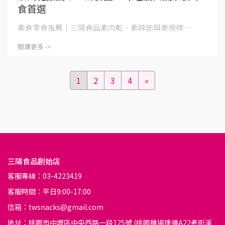
食首選
素食零食推薦｜三陽食品素肉乾、素蹄筋與東坡辣⋯
閱讀更多 ->
1
2
3
4
»
三陽食品創始店
客服專線：03-4223419
客服時間：平日9:00-17:00
信箱：twsnacks@gmail.com
地址：桃園市中壢區中央西路一段125號 (桃園機場捷運A22老街溪