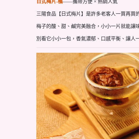
日式梅片-橘
——攜帶方便 × 熱銷人氣
三陽食品【日式梅片】是許多老客人一買再買
梅子的酸、甜、鹹完美融合，小小一片就能讓
別看它小小一包，香氣濃郁、口感平衡、讓人