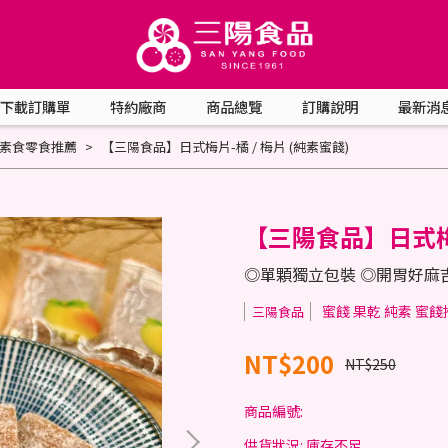
下載訂購單
特約廠商
商品總覽
訂購說明
最新消
素食零食推薦
【三陽食品】日式梅片-橘 / 梅片 (純素蜜餞)
【三陽食品】日式梅片
◎單顆獨立包裝 ◎開胃好麻
蜜餞 果乾 純素 蜜餞
三陽食品
NT$200
NT$250
商品編號:
供貨狀況:
庫存不足