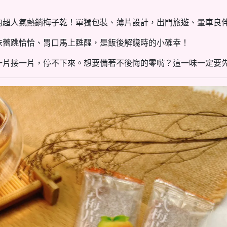
的超人氣熱銷梅子乾！單獨包裝、薄片設計，出門旅遊、暈車良
味蕾跳恰恰、胃口馬上甦醒，是飯後解饞時的小確幸！
一片接一片，停不下來。想要備著不後悔的零嘴？這一味一定要