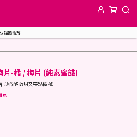
息/媒體報導
-橘 / 梅片 (純素蜜餞)
吉 ◎微酸微甜又帶點微鹹
推薦