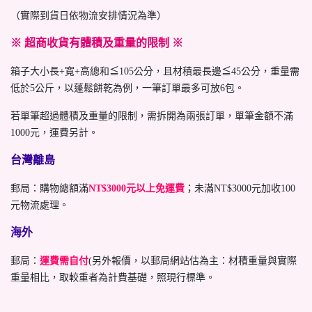
（實際到貨日依物流安排情況為準）
※ 超商收貨有體積及重量的限制 ※
箱子大小長+寬+高總和≦105公分，且材積最長邊≦45公分，重量需
低於5公斤，以蓬鬆餅乾為例，一筆訂單最多可放6包。
若單筆超過體積及重量的限制，需拆開為兩張訂單，單筆金額不滿
1000元，運費另計。
台灣離島
郵局：購物總額滿
NT$3000元以上免運費
；未滿NT$3000元加收100
元物流處理。
海外
郵局：
運費需自付
(另外報價，以郵局網站估為主：材積重量與實際
重量相比，取較重者為計費基礎，照現行標準。