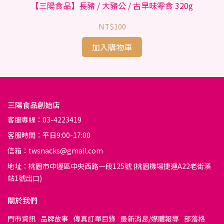
【三陽食品】長豬 / 大豬公 / 古早味零食 320g
【
NT$100
加入購物車
三陽食品創始店
客服專線：03-4223419
客服時間：平日9:00-17:00
信箱：twsnacks@gmail.com
地址：桃園市中壢區中央西路一段125號 (桃園機場捷運A22老街溪
站1號出口)
關於我們
門市資訊
品牌故事
傳真訂單目錄
最新消息/媒體報導
部落格