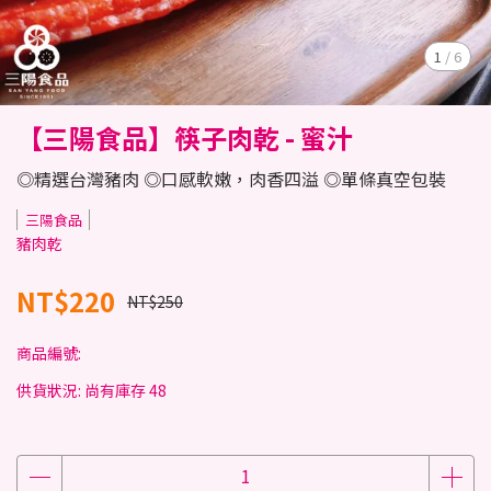
1
/
6
【三陽食品】筷子肉乾 - 蜜汁
◎精選台灣豬肉 ◎口感軟嫩，肉香四溢 ◎單條真空包裝
三陽食品
豬肉乾
NT$220
NT$250
商品編號:
供貨狀況:
尚有庫存 48