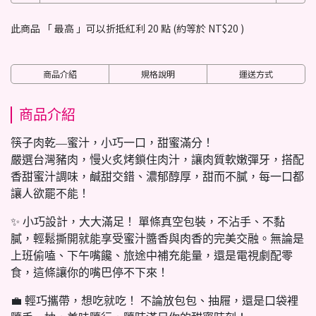
此商品 「 最高 」可以折抵紅利
20
點 (約等於
NT$20
)
商品介紹
規格說明
運送方式
商品介紹
筷子肉乾—蜜汁，小巧一口，甜蜜滿分！
嚴選台灣豬肉，慢火炙烤鎖住肉汁，讓肉質軟嫩彈牙，搭配
香甜蜜汁調味，鹹甜交錯、濃郁醇厚，甜而不膩，每一口都
讓人欲罷不能！
✨ 小巧設計，大大滿足！ 單條真空包裝，不沾手、不黏
膩，輕鬆撕開就能享受蜜汁醬香與肉香的完美交融。無論是
上班偷嗑、下午嘴饞、旅途中補充能量，還是電視劇配零
食，這條讓你的嘴巴停不下來！
💼 輕巧攜帶，想吃就吃！ 不論放包包、抽屜，還是口袋裡