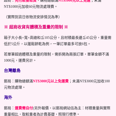
超商：
先付款後取貨
，購物總額滿
NT$1000元以上免運
；未滿
NT$1000元加收60元物流處理費。
（實際到貨日依物流安排情況為準）
※ 超商收貨有體積及重量的限制 ※
箱子大小長+寬+高總和≦105公分，且材積最長邊≦45公分，重量需
低於5公斤，以蓬鬆餅乾為例，一筆訂單最多可放6包。
若單筆超過體積及重量的限制，需拆開為兩張訂單，單筆金額不滿
1000元，運費另計。
台灣離島
郵局：購物總額滿
NT$3000元以上免運費
；未滿NT$3000元加收100
元物流處理。
海外
郵局：
運費需自付
(另外報價，以郵局網站估為主：材積重量與實際
重量相比，取較重者為計費基礎，照現行標準。