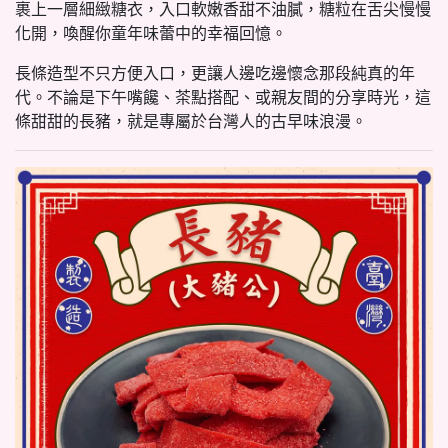
裹上一層細緻糖衣，入口軟嫩香甜不油膩，糖粒在舌尖慢慢
化開，喚醒你童年味蕾中的幸福回憶。
長條造型不只方便入口，更讓人邊吃邊懷念那段純真的年
代。不論是下午嘴饞、茶點搭配、或親友間的分享時光，這
條甜甜的長豬，就是專屬於台灣人的古早味浪漫。