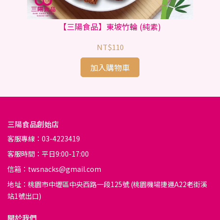
豆干
【三陽食品】東坡竹輪 (純素)
NT$110
加入購物車
三陽食品創始店
客服專線：03-4223419
客服時間：平日9:00-17:00
信箱：twsnacks@gmail.com
地址：桃園市中壢區中央西路一段125號 (桃園機場捷運A22老街溪
站1號出口)
關於我們