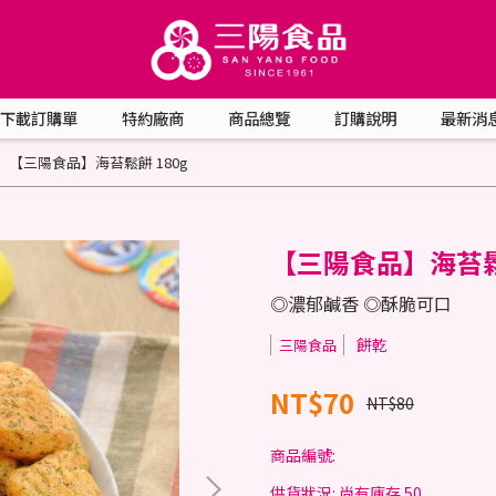
下載訂購單
特約廠商
商品總覽
訂購說明
最新消
【三陽食品】海苔鬆餅 180g
【三陽食品】海苔鬆餅
◎濃郁鹹香 ◎酥脆可口
餅乾
三陽食品
NT$70
NT$80
商品編號:
供貨狀況:
尚有庫存 50