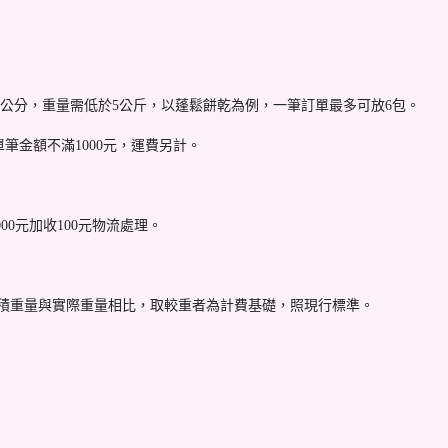
45公分，重量需低於5公斤，以蓬鬆餅乾為例，一筆訂單最多可放6包。
筆金額不滿1000元，運費另計。
000元加收100元物流處理。
材積重量與實際重量相比，取較重者為計費基礎，照現行標準。