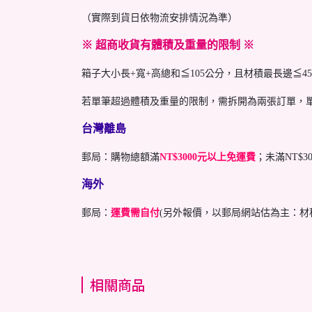
（實際到貨日依物流安排情況為準）
※ 超商收貨有體積及重量的限制 ※
箱子大小長+寬+高總和≦105公分，且材積最長邊≦
若單筆超過體積及重量的限制，需拆開為兩張訂單，單
台灣離島
郵局：購物總額滿
NT$3000元以上免運費
；未滿NT$3
海外
郵局：
運費需自付
(另外報價，以郵局網站估為主：
相關商品