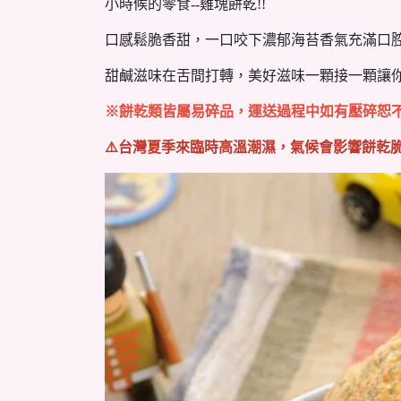
小時候的零食--雞塊餅乾!!
口感鬆脆香甜，一口咬下濃郁海苔香氣充滿口
甜鹹滋味在舌間打轉，美好滋味一顆接一顆讓你
※餅乾類皆屬易碎品，運送過程中如有壓碎恕
⚠️台灣夏季來臨時高溫潮濕，氣候會影響餅乾