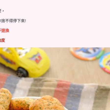
腔，
捨不得停下來!
不退換
脆度