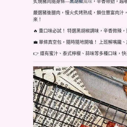
炙燒豬肉隨身條—
黑胡椒
風味
，辛香帶勁，越
嚴選豬後腿肉，慢火炙烤熟成，鎖住豐富肉汁，
來！
🔥 重口味必試！ 特選黑胡椒調味，辛香微
💼 單條真空包，隨時隨地開嗑！ 上班解嘴
👉 還有蜜汁、泰式檸檬、蒜味等多種口味，