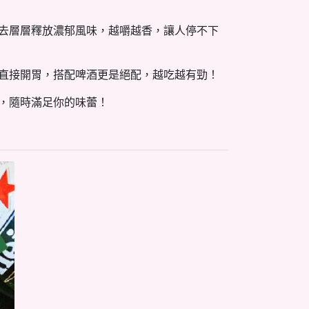
下去層層釋放濃郁風味，越嚼越香，讓人停不下
肚直接開胃，搭配啤酒更是絕配，越吃越有勁！
勁，隨時滿足你的味蕾！