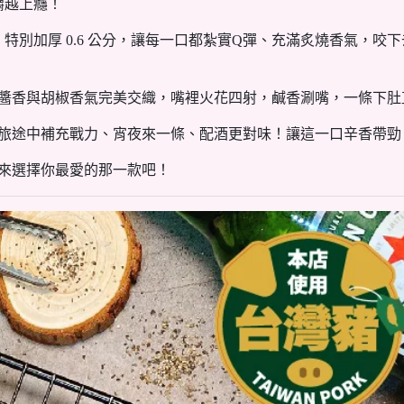
嚼越上癮！
特別加厚 0.6 公分，讓每一口都紮實Q彈、充滿炙燒香氣，咬
辣，醬香與胡椒香氣完美交織，嘴裡火花四射，鹹香涮嘴，一條下
饞、旅途中補充戰力、宵夜來一條、配酒更對味！讓這一口辛香帶
快來選擇你最愛的那一款吧！