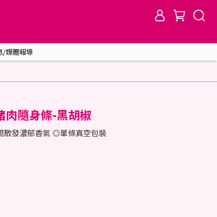
息/媒體報導
豬肉隨身條-黑胡椒
間散發濃郁香氣 ◎單條真空包裝