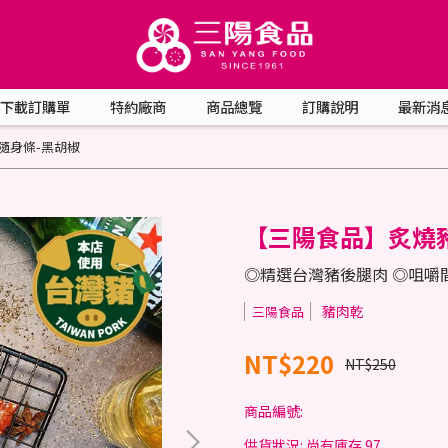
下載訂購單
特約廠商
商品總覽
訂購說明
最新消
隨身條-黑胡椒
【三陽食品】炙燒
◎精選台灣豬後腿肉 ◎咀嚼
豬肉乾
三陽食品
NT$220
NT$250
商品編號:
供貨狀況:
尚有庫存 97