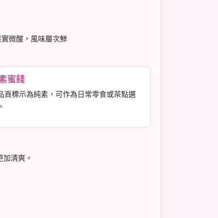
果實微酸，風味層次鮮
素蜜餞
品頁標示為純素，可作為日常零食或茶點選
。
更加清爽。