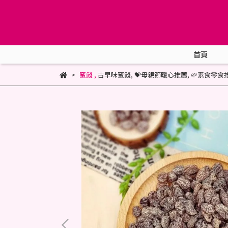
首頁
蜜餞
,
古早味蜜餞
,
💝母親節暖心推薦
,
🌱素食零食