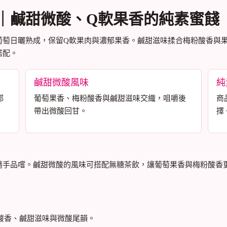
｜鹹甜微酸、Q軟果香的純素蜜餞
葡萄日曬熟成，保留Q軟果肉與濃郁果香。鹹甜滋味揉合梅粉酸香與
搭配。
鹹甜微酸風味
純
郁
葡萄果香、梅粉酸香與鹹甜滋味交織，咀嚼後
商
帶出微酸回甘。
擇
隨手品嚐。鹹甜微酸的風味可搭配無糖茶飲，讓葡萄果香與梅粉酸香
酸香、鹹甜滋味與微酸尾韻。