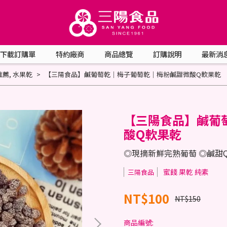
下載訂購單
特約廠商
商品總覽
訂購說明
最新消
推薦
,
水果乾
【三陽食品】鹹葡萄乾｜梅子葡萄乾｜梅粉鹹甜微酸Q軟果乾
【三陽食品】鹹葡
酸Q軟果乾
◎現摘新鮮完熟葡萄 ◎鹹甜
蜜餞 果乾 純素
三陽食品
NT$100
NT$150
商品編號: