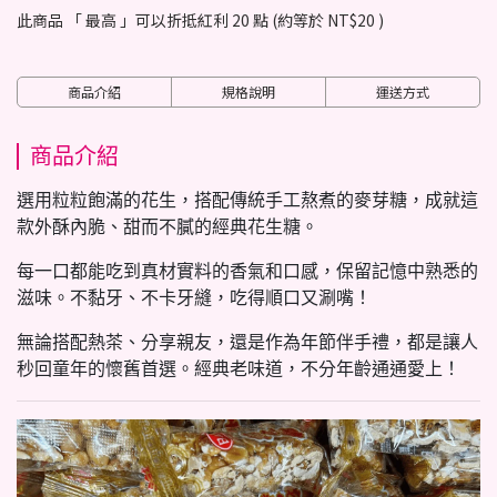
此商品 「 最高 」可以折抵紅利
20
點 (約等於
NT$20
)
商品介紹
規格說明
運送方式
商品介紹
選用粒粒飽滿的花生，搭配傳統手工熬煮的麥芽糖，成就這
款外酥內脆、甜而不膩的經典花生糖。
每一口都能吃到真材實料的香氣和口感，保留記憶中熟悉的
滋味。不黏牙、不卡牙縫，吃得順口又涮嘴！
無論搭配熱茶、分享親友，還是作為年節伴手禮，都是讓人
秒回童年的懷舊首選。經典老味道，不分年齡通通愛上！