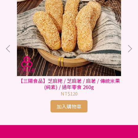
【三陽食品】芝麻粩 / 芝麻荖 / 麻荖 / 傳統米果
 /
【
(純素) / 過年零食 260g
NT$120
加入購物車