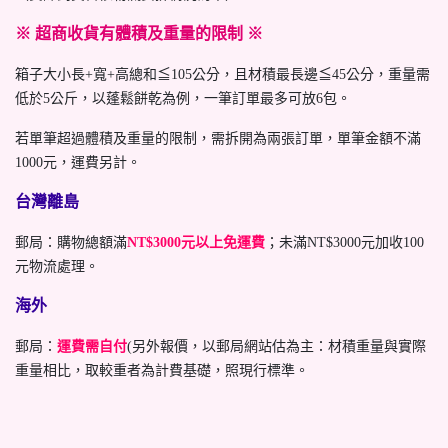
※ 超商收貨有體積及重量的限制 ※
箱子大小長+寬+高總和≦105公分，且材積最長邊≦45公分，重量需
低於5公斤，以蓬鬆餅乾為例，一筆訂單最多可放6包。
若單筆超過體積及重量的限制，需拆開為兩張訂單，單筆金額不滿
1000元，運費另計。
台灣離島
郵局：購物總額滿
NT$3000元以上免運費
；未滿NT$3000元加收100
元物流處理。
海外
郵局：
運費需自付
(另外報價，以郵局網站估為主：材積重量與實際
重量相比，取較重者為計費基礎，照現行標準。