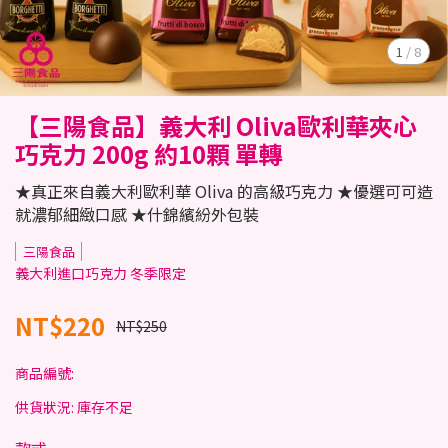
1
/
8
【三陽食品】義大利 Oliva歐利華夾心
巧克力 200g 約10顆 單轉
★真正來自義大利歐利華 Oliva 的高級巧克力 ★優選可可造
就濃郁細緻口感 ★什錦繽紛外包裝
三陽食品
義大利進口巧克力 冬季限定
NT$220
NT$250
商品編號:
供貨狀況:
庫存不足