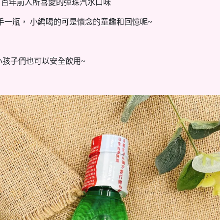
承了百年前人所喜愛的彈珠汽水口味
手一瓶， 小編喝的可是懷念的童趣和回憶呢~
小孩子們也可以安全飲用~