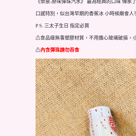
《榮泉-原味彈珠汽水》 最為經典的口味 傳
口感特別，似台灣早期的香蕉冰 小時候廟會人
P S. 三太子生日 指定必買
⚠食品級無毒塑膠材質，不用擔心玻璃破損，
⚠
內含彈珠請勿吞食