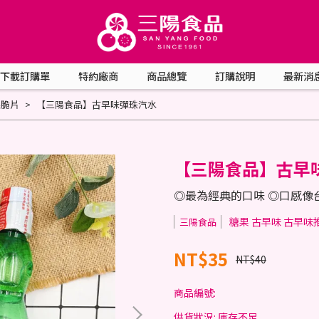
下載訂購單
特約廠商
商品總覽
訂購說明
最新消
果脆片
【三陽食品】古早味彈珠汽水
【三陽食品】古早
◎最為經典的口味 ◎口感像
糖果 古早味 古早味
三陽食品
NT$35
NT$40
商品編號:
供貨狀況:
庫存不足